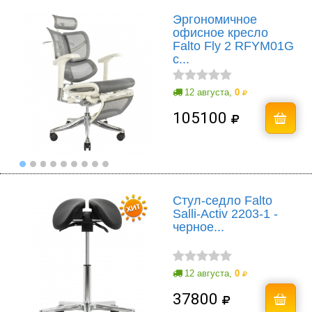
Эргономичное
офисное кресло
Falto Fly 2 RFYM01G
с...
12 августа,
0
105100
Стул-седло Falto
Salli-Activ 2203-1 -
черное...
12 августа,
0
37800