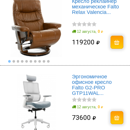
Кресло реклайнер
механическое Falto
Relax Valencia...
12 августа,
0
119200
Эргономичное
офисное кресло
Falto G2-PRO
GTP11WAL...
12 августа,
0
73600