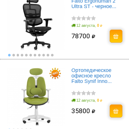
Falto Ergohuman 2
Ultra ST - черное...
12 августа,
0
78700
Ортопедическое
офисное кресло
Falto Synif Inno...
12 августа,
0
35800