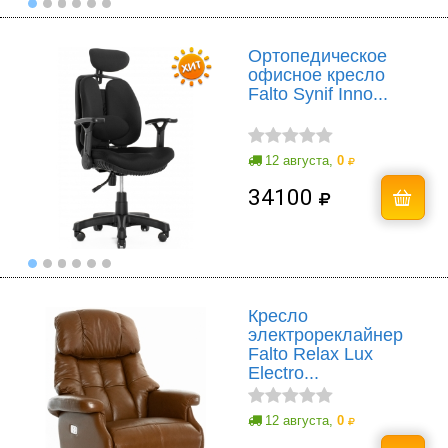
Ортопедическое
офисное кресло
Falto Synif Inno...
12 августа,
0
34100
Кресло
электрореклайнер
Falto Relax Lux
Electro...
12 августа,
0