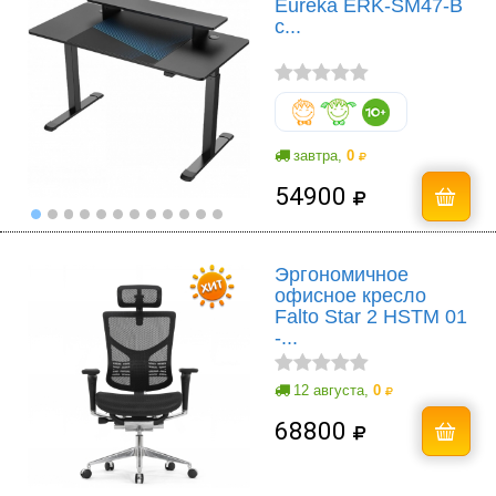
Eureka ERK-SM47-B
c...
завтра,
0
54900
Эргономичное
офисное кресло
Falto Star 2 HSTM 01
-...
12 августа,
0
68800