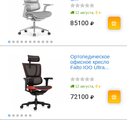
12 августа,
0
85100
Ортопедическое
офисное кресло
Falto IOO Ultra...
12 августа,
0
72100