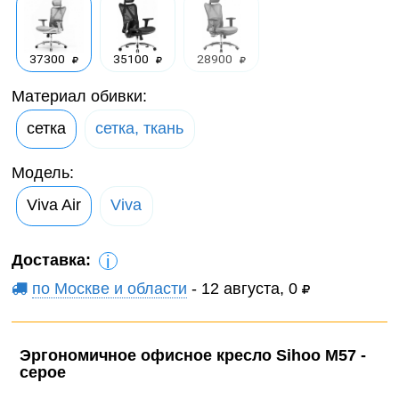
37300
35100
28900
Материал обивки:
сетка
сетка, ткань
Модель:
Viva Air
Viva
Доставка:
i
по Москве и области
- 12 августа, 0
Эргономичное офисное кресло Sihoo M57 -
серое