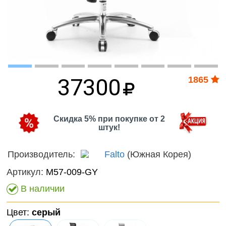
Волшебный
онтроль
мир
ачества
Фантас
бслуживания
животн
Игрушечные
питомцы
Темати
наборы
37300
1865
Нового
фигурк
композ
Скидка 5% при покупке от 2
штук!
Мир
диноза
Производитель:
Falto
(Южная Корея)
Домаш
Артикул:
M57-009-GY
животн
В наличии
Дикие
Цвет:
серый
животн