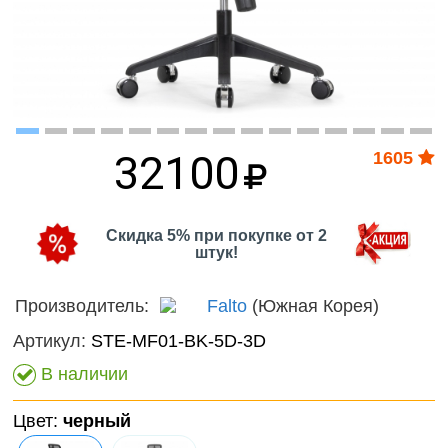
наборы для
онтроль
Дикие
девочек
ачества
животн
бслуживания
Фермерские
Птицы
заботы
Змеи, 
32100
1605
и лягу
Насеко
Скидка 5% при покупке от 2
Подвод
штук!
Диноза
Производитель:
Falto
(Южная Корея)
Фантас
Артикул:
STE-MF01-BK-5D-3D
животн
В наличии
Темати
Цвет:
черный
наборы