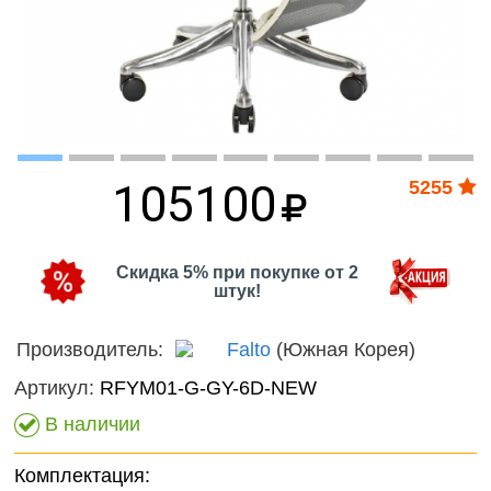
Волшебный
онтроль
мир
ачества
Фантас
бслуживания
животн
Игрушечные
питомцы
Темати
наборы
105100
5255
Нового
фигурк
композ
Скидка 5% при покупке от 2
штук!
Мир
диноза
Производитель:
Falto
(Южная Корея)
Домаш
Артикул:
RFYM01-G-GY-6D-NEW
животн
В наличии
Дикие
животн
Комплектация: