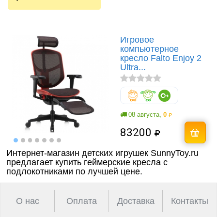
Волшебный
онтроль
мир
ачества
Фантас
бслуживания
животн
Игрушечные
Игровое
питомцы
компьютерное
Темати
кресло Falto Enjoy 2
наборы
Ultra...
Нового
фигурк
композ
08 августа,
0
Мир
83200
диноза
Интернет-магазин детских игрушек SunnyToy.ru
предлагает купить геймерские кресла с
Домаш
подлокотниками по лучшей цене.
животн
Дикие
О нас
Оплата
Доставка
Контакты
животн