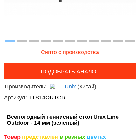
Птицы
наборы для
онтроль
девочек
ачества
Змеи, 
бслуживания
и лягу
Фермерские
заботы
Насеко
Подвод
Снято с производства
Диноза
ПОДОБРАТЬ АНАЛОГ
Фантас
животн
Производитель:
Unix
(Китай)
Темати
Артикул:
TTS14OUTGR
наборы
Всепогодный теннисный стол Unix Line
Нового
Outdoor - 14 мм (зеленый)
фигурк
композ
Товар
представлен
в разных
цветах