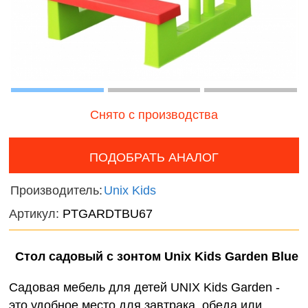
наборы для
онтроль
Нового
девочек
ачества
фигурк
бслуживания
композ
Фермерские
заботы
Мир
диноза
Снято с производства
Домаш
животн
ПОДОБРАТЬ АНАЛОГ
Дикие
животн
Производитель:
Unix Kids
Артикул:
PTGARDTBU67
Птицы
Змеи, 
Стол садовый с зонтом Unix Kids Garden Blue
и лягу
Садовая мебель для детей UNIX Kids Garden -
Насеко
это удобное место для завтрака, обеда или