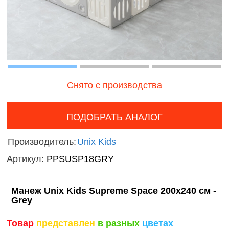
Волшебный
онтроль
мир
ачества
Фантас
бслуживания
животн
Игрушечные
питомцы
Темати
наборы
Снято с производства
Нового
фигурк
композ
ПОДОБРАТЬ АНАЛОГ
Мир
Производитель:
Unix Kids
диноза
Артикул:
PPSUSP18GRY
Домаш
животн
Манеж Unix Kids Supreme Space 200x240 см -
Grey
Дикие
животн
Товар
представлен
в разных
цветах