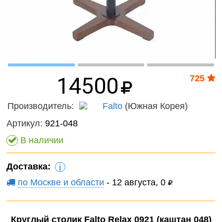
Волшебный
онтроль
мир
ачества
Фантас
бслуживания
животн
Игрушечные
питомцы
Темати
наборы
14500
725
Нового
фигурк
Производитель:
Falto
(Южная Корея)
композ
Артикул:
921-048
Мир
В наличии
диноза
Доставка:
Домаш
i
животн
по Москве и области
- 12 августа, 0
Дикие
животн
Круглый столик Falto Relax 0921 (каштан 048)