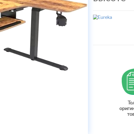
То
ориги
то