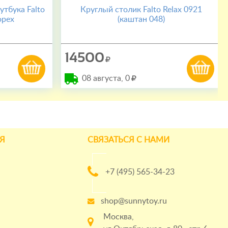
тбука Falto
Круглый столик Falto Relax 0921
орех
(каштан 048)
14500
08 августа,
0
Я
СВЯЗАТЬСЯ С НАМИ
+7 (495) 565-34-23
shop@sunnytoy.ru
Москва,