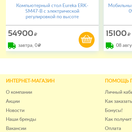
Компьютерный стол Eureka ERK-
Мобильный
SM47-B c электрической
0
регулировкой по высоте
54900
15100
завтра,
0
08 авгу
ИНТЕРНЕТ-МАГАЗИН
ПОМОЩЬ 
О компании
Личный каб
Акции
Как заказат
Новости
Бонусы!
Наши бренды
Как получит
Вакансии
Оплата