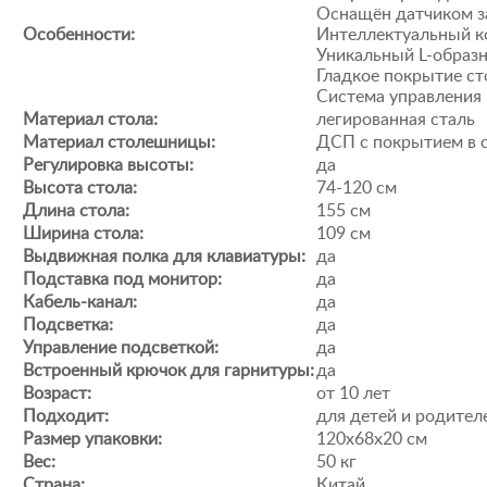
Оснащён датчиком з
Особенности:
Интеллектуальный ко
Уникальный L-образн
Гладкое покрытие с
Система управления
Материал стола:
легированная сталь
Материал столешницы:
ДСП с покрытием в 
Регулировка высоты:
да
Высота стола:
74-120 см
Длина стола:
155 см
Ширина стола:
109 см
Выдвижная полка для клавиатуры:
да
Подставка под монитор:
да
Кабель-канал:
да
Подсветка:
да
Управление подсветкой:
да
Встроенный крючок для гарнитуры:
да
Возраст:
от 10 лет
Подходит:
для детей и родител
Размер упаковки:
120х68х20 см
Вес:
50 кг
Страна:
Китай