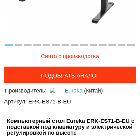
Волшебный
онтроль
мир
ачества
Фантас
бслуживания
животн
Игрушечные
питомцы
Темати
наборы
Нового
Снято с производства
фигурк
композ
ПОДОБРАТЬ АНАЛОГ
Мир
Производитель:
Eureka
(Китай)
диноза
Артикул:
ERK-ES71-B-EU
Домаш
животн
Компьютерный стол Eureka ERK-ES71-B-EU с
Дикие
подставкой под клавиатуру и электрической
регулировкой по высоте
животн