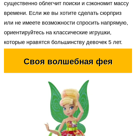
наборы для
онтроль
существенно облегчит поиски и сэкономит массу
Домаш
девочек
ачества
времени. Если же вы хотите сделать сюрприз
животн
бслуживания
Фермерские
или не имеете возможности спросить напрямую,
Дикие
заботы
ориентируйтесь на классические игрушки,
животн
которые нравятся большинству девочек 5 лет.
Птицы
Своя волшебная фея
Змеи, 
и лягу
Насеко
Подвод
Диноза
Фантас
животн