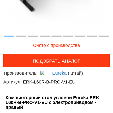
наборы для
онтроль
Дикие
девочек
ачества
животн
бслуживания
Фермерские
Птицы
заботы
Змеи, 
и лягу
Снято с производства
Насеко
ПОДОБРАТЬ АНАЛОГ
Подвод
Производитель:
Eureka
(Китай)
Диноза
Артикул:
ERK-L60R-B-PRO-V1-EU
Фантас
животн
Компьютерный стол угловой Eureka ERK-
Темати
L60R-B-PRO-V1-EU c электроприводом -
правый
наборы